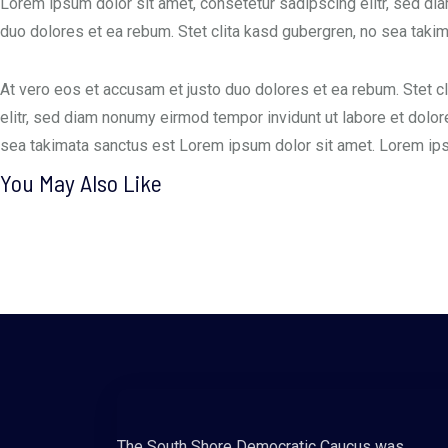
Lorem ipsum dolor sit amet, consetetur sadipscing elitr, sed di
duo dolores et ea rebum. Stet clita kasd gubergren, no sea taki
At vero eos et accusam et justo duo dolores et ea rebum. Stet c
elitr, sed diam nonumy eirmod tempor invidunt ut labore et dolor
sea takimata sanctus est Lorem ipsum dolor sit amet. Lorem ipsu
You May Also Like
The South Shore Democratic Caucus was