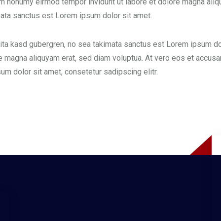
am nonumy eirmod tempor invidunt ut labore et dolore magna aliq
mata sanctus est Lorem ipsum dolor sit amet.
lita kasd gubergren, no sea takimata sanctus est Lorem ipsum do
e magna aliquyam erat, sed diam voluptua. At vero eos et accusam
m dolor sit amet, consetetur sadipscing elitr.